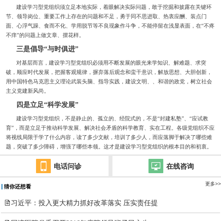
建设学习型党组织须立足本地实际，着眼解决实际问题，敢于挖掘和披露在关键环
节、领导岗位、重要工作上存在的问题和不足，勇于同不思进取、热衷应酬、装点门
面、心浮气躁、食而不化、学用脱节等不良现象作斗争，不能停留在浅显表面，在“不疼
不痒”的问题上做文章、摆花样。
三是倡导“与时俱进”
对基层而言，建设学习型党组织必须用不断发展的眼光来学知识、解难题、求突
破，顺应时代发展，把握客观规律，摒弃落后观念和蛮干意识，解放思想、大胆创新，
用中国特色马克思主义理论武装头脑、指导实践，建设文明、、和谐的政党，树立社会
主义党建新风尚。
四是立足“科学发展”
建设学习型党组织，不是静止的、孤立的、经院式的，不是“封建私塾”、“应试教
育”，而是立足于推动科学发展、解决社会矛盾的科学教育、实在工程。各级党组织不应
将视线局限于学了什么内容，读了多少文献，培训了多少人，而应落脚于解决了哪些难
题，突破了多少障碍，增强了哪些本领。这才是建设学习型党组织的根本目的和初衷。
电话问诊
在线咨询
更多>>
猜你还想看

习近平：投入更大精力抓好改革落实 压实责任提