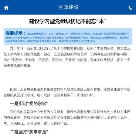
党政建设


建设学习型党组织切记不能忘“本”
温馨提示：
成都肛肠专科医院（公立）源于1851年，现已横跨三个世纪。是成都市中医管理局审批注册的一
所全民所有制非营利性三甲专科医院；是四川省大肠肛门病甲级重点医学专科、中西部公立肛肠专科医院、国家中医
药管理局重点学科、国家中医药管理局重点专科，成都中医药大学博士研究生招生点。
对于学习，我们党已经进行了几十年的探索和实践，积累了丰富的经验，在全党营
造了崇尚学习的浓厚氛围。但在一些基层党组织和党员中，仍然存在这样那样的问题，
比如“不愿学、不勤学、不真学、不深学、不善学”的问题，背离了时代要求，损害了党
员干部队伍的形象。
因此，全面加强各级尤其是基层的学习型党组织建设刻不容缓。而要使建设学习型
党组织真正建出水准、建出成效，必须真抓实干，不能忘“本”。
一是牢记“党的宗旨”
我们党的宗旨是全心全意为人民服务，建设学习型党组织是加强党的执政能力建设
的有效途径，其根本目的是不断提升党员干部为民服务的本领和能力，更好地为民办
事、为民解忧、为民谋福，这一点务须牢记。
二是坚持“实事求是”