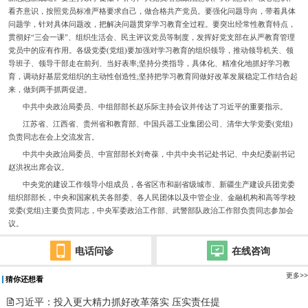
看齐意识，按照党员标准严格要求自己，做合格共产党员。要强化问题导向，带着具体
问题学，针对具体问题改，把解决问题贯穿学习教育全过程。要突出经常性教育特点，
贯彻好“三会一课”、组织生活会、民主评议党员等制度，发挥好党支部在从严教育管理
党员中的应有作用。各级党委(党组)要加强对学习教育的组织领导，推动领导机关、领
导班子、领导干部走在前列、当好表率;坚持分类指导，具体化、精准化地抓好学习教
育，调动好基层党组织的主动性创造性;坚持把学习教育同做好改革发展稳定工作结合起
来，做到两手抓两促进。
中共中央政治局委员、中组部部长赵乐际主持会议并传达了习近平的重要指示。
江苏省、江西省、贵州省和教育部、中国兵器工业集团公司、清华大学党委(党组)
负责同志在会上交流发言。
中共中央政治局委员、中宣部部长刘奇葆，中共中央书记处书记、中央纪委副书记
赵洪祝出席会议。
中央党的建设工作领导小组成员，各省区市和副省级城市、新疆生产建设兵团党委
组织部部长，中央和国家机关各部委、各人民团体以及中管企业、金融机构和高等学校
党委(党组)主要负责同志，中央军委政治工作部、武警部队政治工作部负责同志参加会
议。
电话问诊
在线咨询
更多>>
猜你还想看

习近平：投入更大精力抓好改革落实 压实责任提