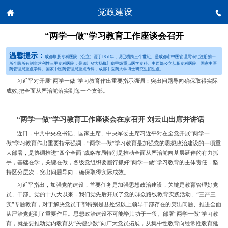
党政建设


“两学一做”学习教育工作座谈会召开
温馨提示：
成都肛肠专科医院（公立）源于1851年，现已横跨三个世纪。是成都市中医管理局审批注册的一
所全民所有制非营利性三甲专科医院；是四川省大肠肛门病甲级重点医学专科、中西部公立肛肠专科医院、国家中医
药管理局重点学科、国家中医药管理局重点专科，成都中医药大学博士研究生招生点。
习近平对开展“两学一做”学习教育作出重要指示强调：突出问题导向确保取得实际
成效;把全面从严治党落实到每一个支部。
“两学一做”学习教育工作座谈会在京召开 刘云山出席并讲话
近日，中共中央总书记、国家主席、中央军委主席习近平对在全党开展“两学一
做”学习教育作出重要指示强调，“两学一做”学习教育是加强党的思想政治建设的一项重
大部署，是协调推进“四个全面”战略布局特别是推动全面从严治党向基层延伸的有力抓
手，基础在学，关键在做，各级党组织要履行抓好“两学一做”学习教育的主体责任，坚
持区分层次，突出问题导向，确保取得实际成效。
习近平指出，加强党的建设，首要任务是加强思想政治建设，关键是教育管理好党
员、干部。党的十八大以来，我们党先后开展了党的群众路线教育实践活动、“三严三
实”专题教育，对于解决党员干部特别是县处级以上领导干部存在的突出问题、推进全面
从严治党起到了重要作用。思想政治建设不可能毕其功于一役。部署“两学一做”学习教
育，就是要推动党内教育从“关键少数”向广大党员拓展，从集中性教育向经常性教育延