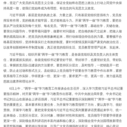
伸，坚定广大党员的马克思主义立场，保证全党始终在思想上政治上行动上同党中央保
持高度一致，使我们党始终成为有理想、有信念的马克思主义政党。
习近平强调，基层是党的执政之基、力量之源。只有基层党组织坚强有力，党员发
挥应有作用，党的根基才能牢固，党才能有战斗力。开展“两学一做”学习教育，要把全
面从严治党落实到每个支部、每名党员。“两学一做”学习教育，基础在学，关键在做。
要突出问题导向，学要带着问题学，做要针对问题改，把合格的标尺立起来，把做人做
事的底线划出来，把党员的先锋形象树起来，用行动体现信仰信念的力量。要整顿不合
格基层党组织，坚持和落实行之有效的制度。要针对新情况新问题严肃党内政治生活，
以改革创新精神补齐制度短板，真正使党的组织生活、党员教育管理严起来、实起来。
习近平指出，组织开展“两学一做”学习教育，是各级党组织及其负责人的主体责
任，要抓紧抓实抓好。各级党组织书记要管好干部、带好班子，也要管好党员、带好队
伍，掌握抓党员队伍建设的方法要求。要坚持区分层次，及时指导，一把钥匙开一把
锁，防止走过场和形式主义。县处级以上党员领导干部要在学习教育中作出表率，紧密
联系领导工作实际，学得更多一些、更深一些，要求更严一些、更高一些，努力提高思
想政治素养和理论水平。
6日上午，“两学一做”学习教育工作座谈会在京召开，深入学习贯彻习近平总书记重
要指示精神，对开展“两学一做”学习教育作出部署。中共中央政治局常委、中央书记处
书记刘云山在座谈会上讲话强调，习近平总书记重要指示深刻阐明了“两学一做”学习教
育的重要意义、基本要求和主要任务，为开展学习教育指明了方向，要认真学习、很好
贯彻。开展学习教育，要把党章党规与习近平总书记系列重要讲话贯通起来学习、统一
起来领会，注意区分层次、区分对象，增强针对性和实效性。党员领导干部要学得更多
更深一些，深刻领会系列讲话的丰富内涵和核心要义，深刻领会党中央治国理政新理念
新思想新战略。要坚持以学促做，引导广大党员增强政治意识、大局意识、核心意识、